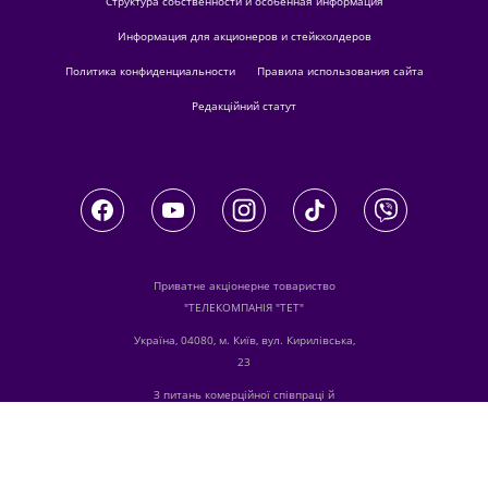
Структура собственности и особенная информация
Информация для акционеров и стейкхолдеров
Политика конфиденциальности
Правила использования сайта
Редакційний статут
Приватне акціонерне товариство
"ТЕЛЕКОМПАНІЯ "ТЕТ"
Україна, 04080, м. Київ, вул. Кирилівська,
23
З питань комерційної співпраці й
розміщення реклами звертайтесь
digital.sale@1plus1.tv
З питань алгоритмічних продажів