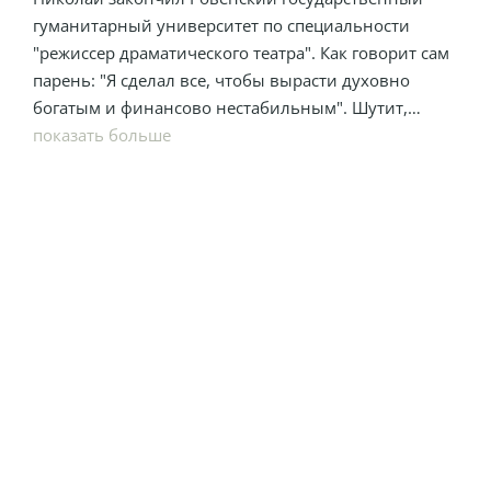
гуманитарный университет по специальности
"режиссер драматического театра". Как говорит сам
парень: "Я сделал все, чтобы вырасти духовно
богатым и финансово нестабильным". Шутит,
конечно. Актерство — непредсказуемая профессия,
показать больше
но Николай очень любит то, чем сейчас
занимается, и пока не планирует менять сферу
деятельности. Хорошо играет в футбол, пишет
стихи, читает рэп и любит путешествовать. Иногда
мастерит из дерева.