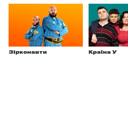
Зірконавти
Країна У