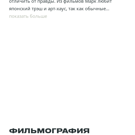
отличить от правды. Из фильмов Марк любит
японский трэш и арт-хаус, так как обычные
киноленты перестали его удивлять. Литературу
показать больше
тоже любит японскую. Не любит школу и будущих
потомков отдавать в нее не планирует.
ФИЛЬМОГРАФИЯ