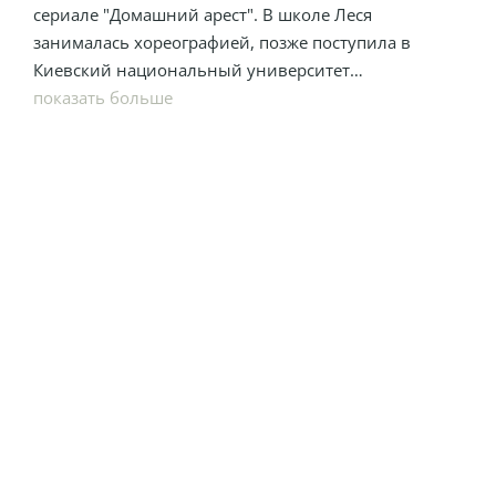
сериале "Домашний арест". В школе Леся
занималась хореографией, позже поступила в
Киевский национальный университет
театрального искусства им. Карпенко-Карого. Более
показать больше
20 лет Леся — актриса Театра драмы и комедии на
левом берегу Днепра.