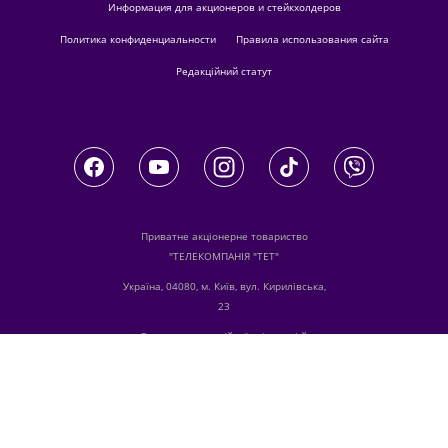
Информация для акционеров и стейкхолдеров
Политика конфиденциальности
Правила использования сайта
Редакційний статут
Приватне акціонерне товариство
"ТЕЛЕКОМПАНІЯ "ТЕТ"
Україна, 04080, м. Київ, вул. Кирилівська,
23
З питань комерційної співпраці й
розміщення реклами звертайтесь
digital.sale@1plus1.tv
З питань алгоритмічних продажів
звертайтесь
traffic-team@1plus1.tv