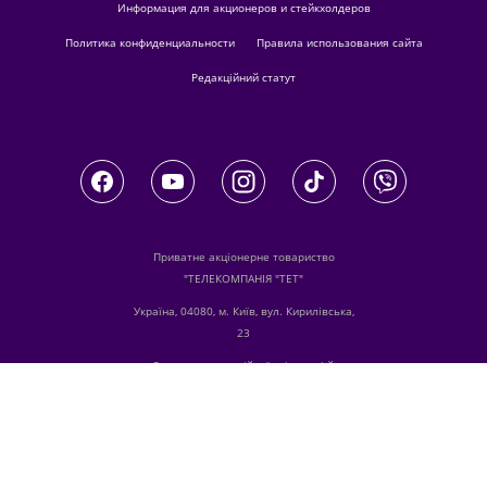
Информация для акционеров и стейкхолдеров
Политика конфиденциальности
Правила использования сайта
Редакційний статут
Приватне акціонерне товариство
"ТЕЛЕКОМПАНІЯ "ТЕТ"
Україна, 04080, м. Київ, вул. Кирилівська,
23
З питань комерційної співпраці й
розміщення реклами звертайтесь
digital.sale@1plus1.tv
З питань алгоритмічних продажів
звертайтесь
traffic-team@1plus1.tv