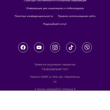
Структура собственности и особенная информация
Информация для акционеров и стейкхолдеров
Политика конфиденциальности
Правила использования сайта
Редакційний статут
Приватне акціонерне товариство
"ТЕЛЕКОМПАНІЯ "ТЕТ"
Україна, 04080, м. Київ, вул. Кирилівська,
23
З питань комерційної співпраці й
розміщення реклами звертайтесь
digital.sale@1plus1.tv
З питань алгоритмічних продажів