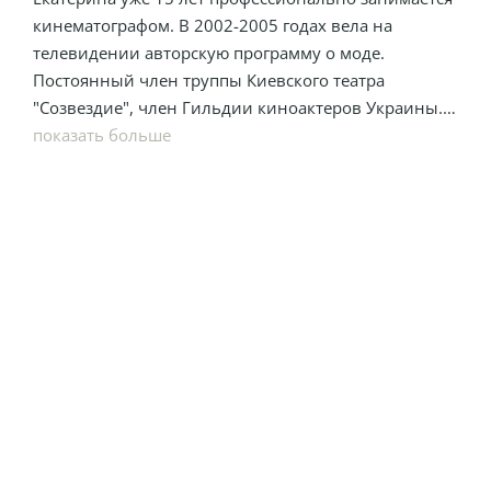
кинематографом. В 2002-2005 годах вела на
телевидении авторскую программу о моде.
Постоянный член труппы Киевского театра
"Созвездие", член Гильдии киноактеров Украины.
Обычно играет стервозных, уверенных в себе
показать больше
женщин. Очень радуется, когда предлагают
нетипичные роли и интересные сценарии.