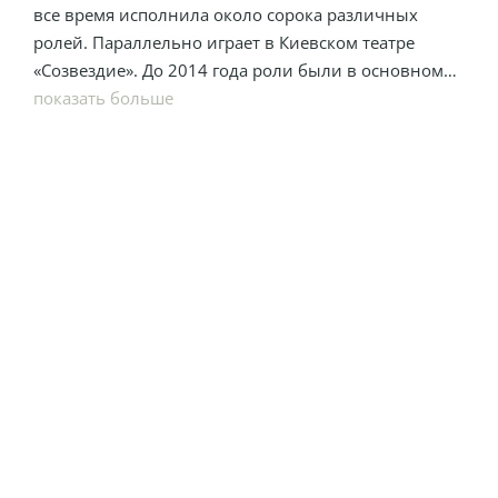
все время исполнила около сорока различных
ролей. Параллельно играет в Киевском театре
«Созвездие». До 2014 года роли были в основном
эпизодические, но потом к актрисе пришло
показать больше
признание. Сейчас она снимается в главных ролях
в украинских и русских сериалах.