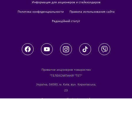
Информация для акционеров и стейкхолдеров
Политика конфиденциальности
Правила использования сайта
Редакційний статут
Приватне акціонерне товариство
"ТЕЛЕКОМПАНІЯ "ТЕТ"
Україна, 04080, м. Київ, вул. Кирилівська,
23
З питань комерційної співпраці й
розміщення реклами звертайтесь
digital.sale@1plus1.tv
З питань алгоритмічних продажів
звертайтесь
traffic-team@1plus1.tv