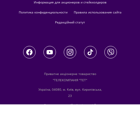
Информация для акционеров и стейкхолдеров
Политика конфиденциальности
Правила использования сайта
Редакційний статут
Приватне акціонерне товариство
"ТЕЛЕКОМПАНІЯ "ТЕТ"
Україна, 04080, м. Київ, вул. Кирилівська,
23
З питань комерційної співпраці й
розміщення реклами звертайтесь
digital.sale@1plus1.tv
З питань алгоритмічних продажів
звертайтесь
traffic-team@1plus1.tv