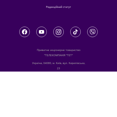
Редакційний статут
Приватне акціонерне товариство
"ТЕЛЕКОМПАНІЯ "ТЕТ"
Україна, 04080, м. Київ, вул. Кирилівська,
23
З питань комерційної співпраці й
розміщення реклами звертайтесь
digital.sale@1plus1.tv
З питань алгоритмічних продажів
звертайтесь
traffic-team@1plus1.tv
Телефон:
+38 044 490 01 01