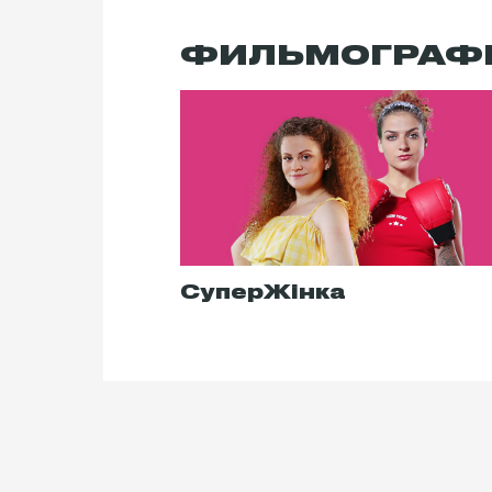
ФИЛЬМОГРАФ
СуперЖінка