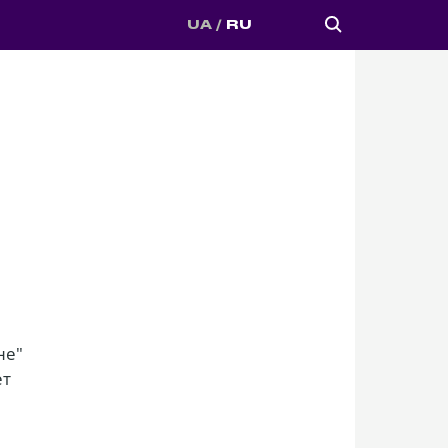
UA
RU
не"
ет