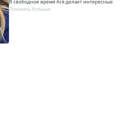
В свободное время Ася делает интересные
украшения для себя и друзей.
показать больше