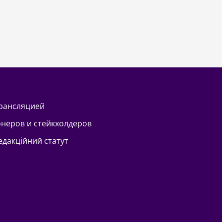
трансляцией
онеров и стейкхолдеров
Редакційний статут