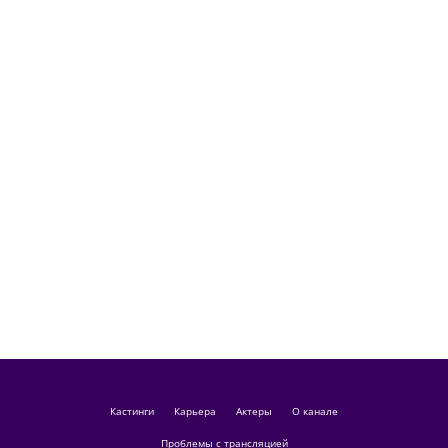
кастинги
Карьера
актеры
О канале
Проблемы с трансляцией