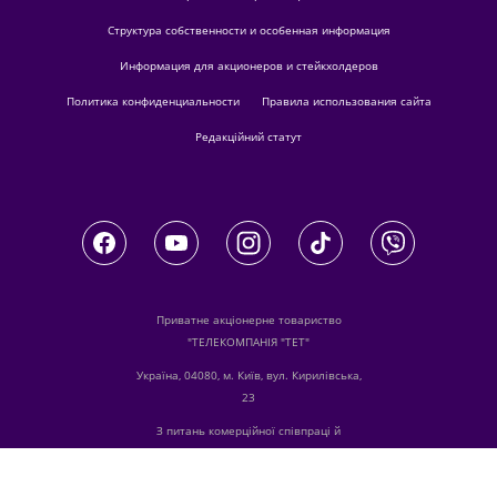
Структура собственности и особенная информация
Информация для акционеров и стейкхолдеров
Политика конфиденциальности
Правила использования сайта
Редакційний статут
Приватне акціонерне товариство
"ТЕЛЕКОМПАНІЯ "ТЕТ"
Україна, 04080, м. Київ, вул. Кирилівська,
23
З питань комерційної співпраці й
розміщення реклами звертайтесь
digital.sale@1plus1.tv