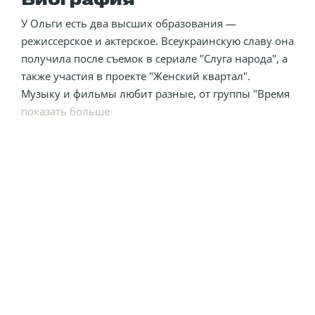
Биография
У Ольги есть два высших образования —
режиссерское и актерское. Всеукраинскую славу она
получила после съемок в сериале "Слуга народа", а
также участия в проекте "Женский квартал".
Музыку и фильмы любит разные, от группы "Время
и стекло" до классики.
показать больше
Мечтает со временем экранизировать собственные
сценарии.