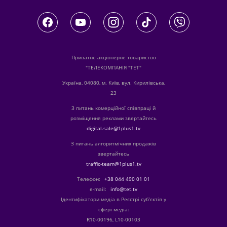
Приватне акціонерне товариство
"ТЕЛЕКОМПАНІЯ "ТЕТ"
Україна, 04080, м. Київ, вул. Кирилівська,
23
З питань комерційної співпраці й
розміщення реклами звертайтесь
digital.sale@1plus1.tv
З питань алгоритмічних продажів
звертайтесь
traffic-team@1plus1.tv
Телефон:
+38 044 490 01 01
е-mail:
info@tet.tv
Ідентифікатори медіа в Реєстрі суб’єктів у
сфері медіа:
R10-00196, L10-00103