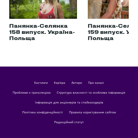
Панянка-Селянка
Панянка-Селя
158 випуск. Україна-
159 випуск. Укр
Польща
Польща
кастинги
Кар'єра
актори
Про канал
Проблеми з трансляцією
Структура власності та особлива інформація
Інформація для акціонерів та стейкхолдерів
Політика конфіденційності
Правила користування сайтом
Редакційний статут