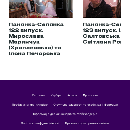
Панянка-Селянка
Панянка-Селя
122 випуск.
123 випуск. Іла
Мирослава
Салтовська та
Маринчук
Світлана Рошк
(Храплевська) та
Ілона Печорська
кастинги
Кар'єра
актори
Про канал
Проблеми з трансляцією
Структура власності та особлива інформація
Інформація для акціонерів та стейкхолдерів
Політика конфіденційності
Правила користування сайтом