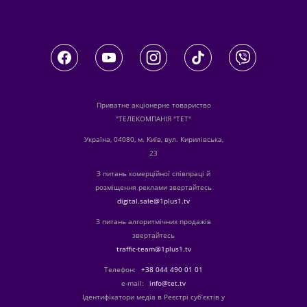
Приватне акціонерне товариство
"ТЕЛЕКОМПАНІЯ "ТЕТ"
Україна, 04080, м. Київ, вул. Кирилівська,
23
З питань комерційної співпраці й
розміщення реклами звертайтесь
digital.sale@1plus1.tv
З питань алгоритмічних продажів
звертайтесь
traffic-team@1plus1.tv
Телефон:
+38 044 490 01 01
е-mail:
info@tet.tv
Ідентифікатори медіа в Реєстрі суб’єктів у