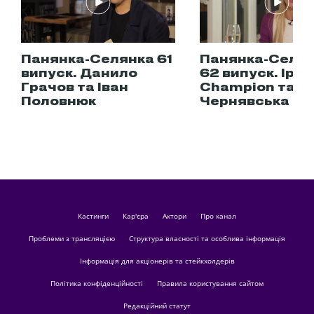
Панянка-Селянка 61
Панянка-Селя
випуск. Данило
62 випуск. Іра
Грачов та Іван
Champion та А
Половнюк
Чернявська
кастинги
Кар'єра
актори
Про канал
Проблеми з трансляцією
Структура власності та особлива інформація
Інформація для акціонерів та стейкхолдерів
Політика конфіденційності
Правила користування сайтом
Редакційний статут