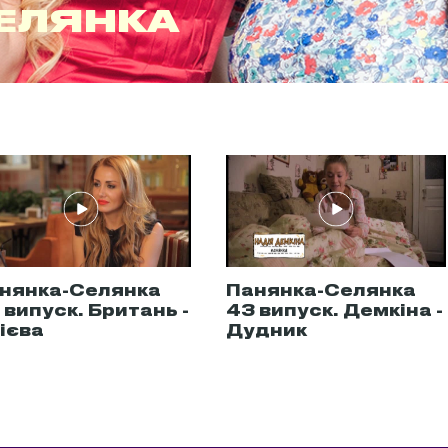
ЕЛЯНКА
нянка-Селянка
Панянка-Селянка
 випуск. Британь -
43 випуск. Демкіна -
гієва
Дудник