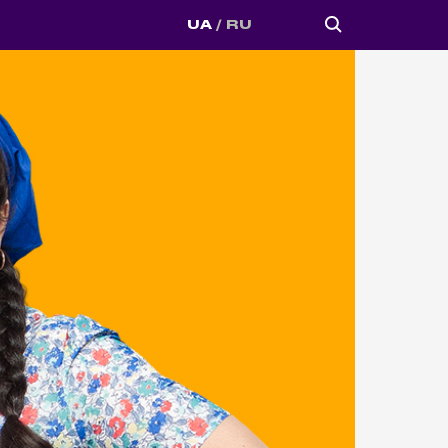
UA
RU