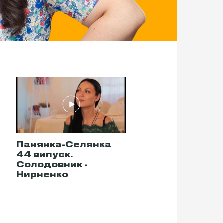
Панянка-Селянка
Панянка-Селя
44 випуск.
45 випуск.
Солодовник -
Кисельова - И
Нирненко