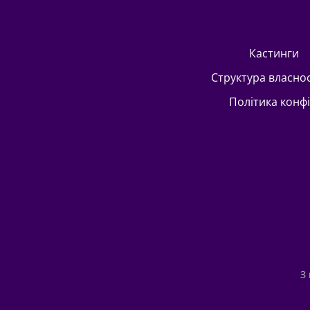
кастинги
Структура власно
Політика конф
З