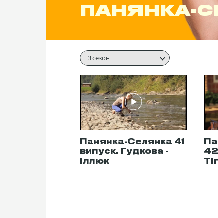
ПАНЯНКА-С
3 сезон
Панянка-Селянка 41
Па
випуск. Гудкова -
42
Іллюк
Ті