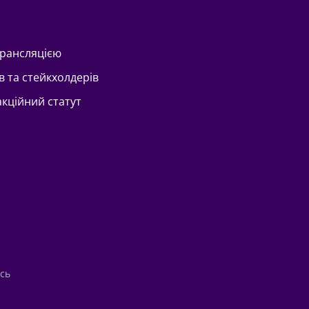
трансляцією
в та стейкхолдерів
акційний статут
сь