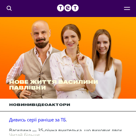
НОВЕ ЖИТТЯ ВАСИЛИНИ
ПАВЛІВНИ
НОВИНИ
ВІДЕО
АКТОРИ
Дивись серії раніше за ТБ
.
Василина — 35-річна вчителька, що виховує двох
Читай більше