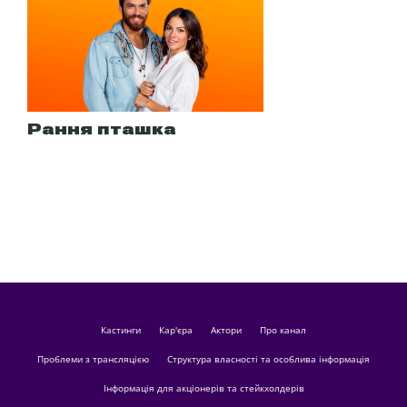
Рання пташка
кастинги
Кар'єра
актори
Про канал
Проблеми з трансляцією
Структура власності та особлива інформація
Інформація для акціонерів та стейкхолдерів