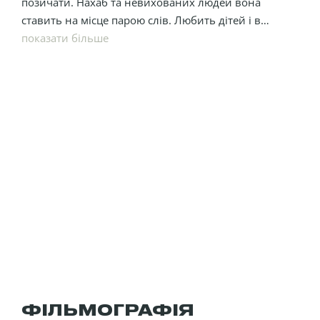
позичати. Нахаб та невихованих людей вона
ставить на місце парою слів. Любить дітей і в
найближчі роки хотіла б народити власного
показати більше
малюка.
ФІЛЬМОГРАФІЯ