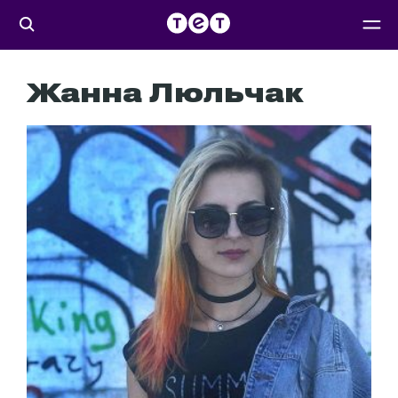
Жанна Люльчак