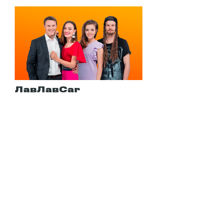
ЛавЛавCar