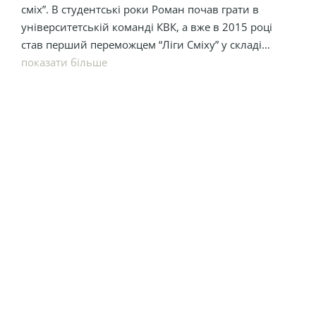
сміх”. В студентські роки Роман почав грати в
університетській команді КВК, а вже в 2015 році
став перший переможцем “Ліги Сміху” у складі
команди “Два капітана 1955”. Роман пише сценарії
показати більше
свят, жарти та сценки. Йому все до снаги.