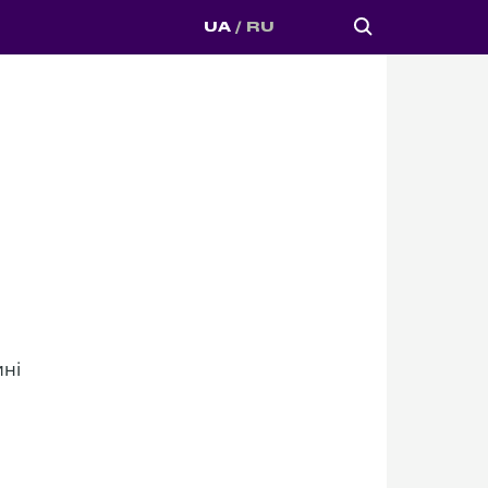
UA
RU
ині
.