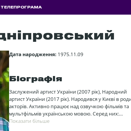
ТЕЛЕПРОГРАМА
дніпровський
Дата народження:
1975.11.09
Біографія
Заслужений артист України (2007 рік), Народний
артист України (2017 рік). Народився у Києві в род
акторів. Активно працює над озвучкою фільмів та
мультфільмів українською мовою. Серед них:
«Корпорація монстрів», «Тачки 2», «Мадагаскар 3»,
показати більше
«Мегамозок», «Люди в чорному 3», «Третій зайвий»