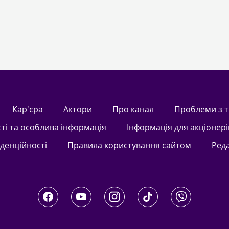
Кар'єра
актори
Про канал
Проблеми з 
сті та особлива інформація
Інформація для акціонері
іденційності
Правила користування сайтом
Ред