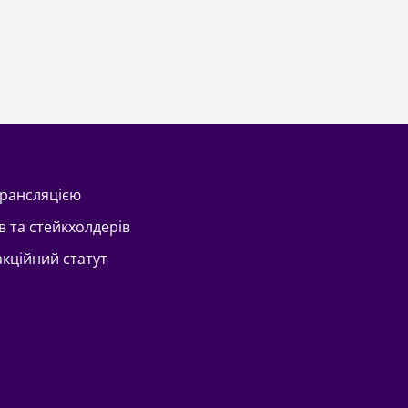
трансляцією
в та стейкхолдерів
акційний статут