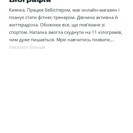
Біографія
Киянка. Працює бебісітером, має онлайн-магазин і
планує стати фітнес-тренером. Дівчина активна й
життєрадісна. Обожнює все, що пов’язане зі
спортом. Наталка змогла схуднути на 11 кілограмів,
чим дуже пишається. Мріє навчитись плавати,
придбати авто й багато мандрувати.
показати більше