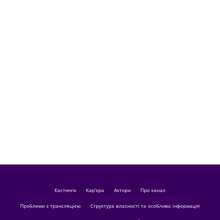
кастинги
Кар'єра
актори
Про канал
Проблеми з трансляцією
Структура власності та особлива інформація