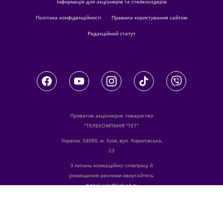
Інформація для акціонерів та стейкхолдерів
Політика конфіденційності
Правила користування сайтом
Редакційний статут
Приватне акціонерне товариство
"ТЕЛЕКОМПАНІЯ "ТЕТ"
Україна, 04080, м. Київ, вул. Кирилівська,
23
З питань комерційної співпраці й
розміщення реклами звертайтесь
digital.sale@1plus1.tv
З питань алгоритмічних продажів
звертайтесь
traffic-team@1plus1.tv