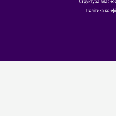
Структура власно
Політика конф
З