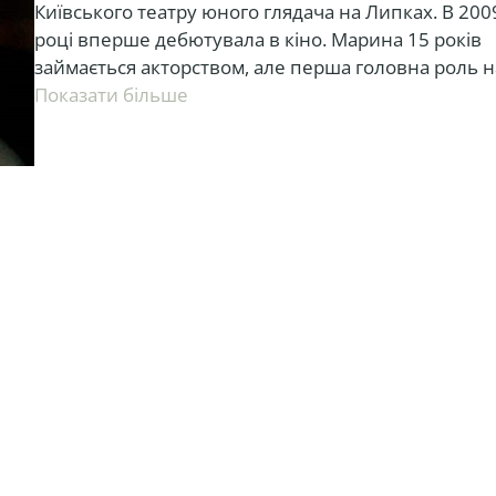
Київського театру юного глядача на Липках. В 200
році вперше дебютувала в кіно. Марина 15 років
займається акторством, але перша головна роль н
екрані у неї з’явилася нещодавно, у 2017 році.
показати більше