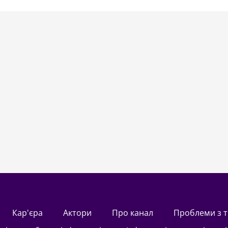
Кар'єра
актори
Про канал
Проблеми з 