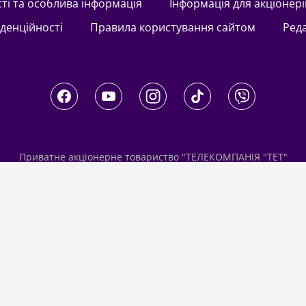
сті та особлива інформація
Інформація для акціонері
іденційності
Правила користування сайтом
Ред
Приватне акціонерне товариство "ТЕЛЕКОМПАНІЯ "ТЕТ"
Україна, 04080, м. Київ, вул. Кирилівська, 23
 питань комерційної співпраці й розміщення реклами звертайте
digital.sale@1plus1.tv
З питань алгоритмічних продажів звертайтесь
traffic-team@1plus1.tv
Телефон:
+38 044 490 01 01
е-mail:
info@tet.tv
Ідентифікатори медіа в Реєстрі суб’єктів у сфері медіа: