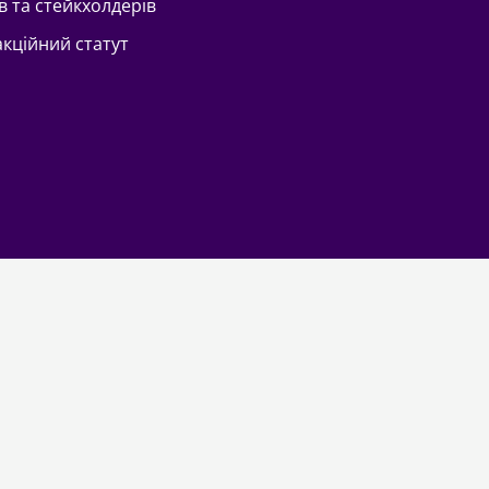
в та стейкхолдерів
акційний статут
сь