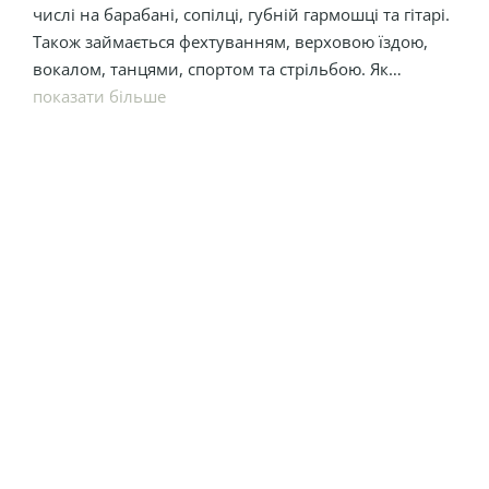
числі на барабані, сопілці, губній гармошці та гітарі.
Також займається фехтуванням, верховою їздою,
вокалом, танцями, спортом та стрільбою. Як
розумієш, поговорити Кирило може про будь-що
показати більше
будь з ким. Крім кіно, задіяний в постановках в
Театрі юного глядача на Липках в Києві.