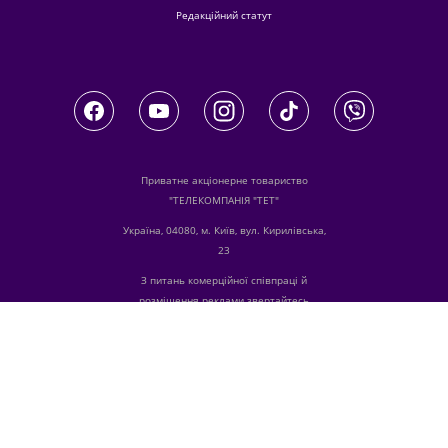
Редакційний статут
Приватне акціонерне товариство
"ТЕЛЕКОМПАНІЯ "ТЕТ"
Україна, 04080, м. Київ, вул. Кирилівська,
23
З питань комерційної співпраці й
розміщення реклами звертайтесь
digital.sale@1plus1.tv
З питань алгоритмічних продажів
звертайтесь
traffic-team@1plus1.tv
Телефон:
+38 044 490 01 01
е-mail:
info@tet.tv