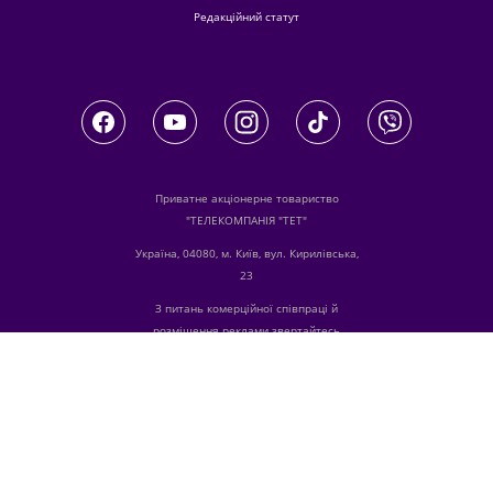
Редакційний статут
Приватне акціонерне товариство
"ТЕЛЕКОМПАНІЯ "ТЕТ"
Україна, 04080, м. Київ, вул. Кирилівська,
23
З питань комерційної співпраці й
розміщення реклами звертайтесь
digital.sale@1plus1.tv
З питань алгоритмічних продажів
звертайтесь
traffic-team@1plus1.tv
Телефон:
+38 044 490 01 01
е-mail:
info@tet.tv