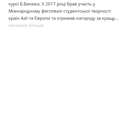
курсі Б.Бенюка. У 2017 році брав участь у
Міжнародному фестивалі студентської творчості
країн Азії та Європи та отримав нагороду за кращу
чоловічу роль в постановці «Король Лір».
Починав творчий шлях із жанрів: детектив і
показати більше
кримінал.