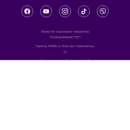
Приватне акціонерне товариство
"ТЕЛЕКОМПАНІЯ "ТЕТ"
Україна, 04080, м. Київ, вул. Кирилівська,
23
З питань комерційної співпраці й
розміщення реклами звертайтесь
digital.sale@1plus1.tv
З питань алгоритмічних продажів
звертайтесь
traffic-team@1plus1.tv
Телефон:
+38 044 490 01 01
е-mail:
info@tet.tv
Ідентифікатори медіа в Реєстрі суб’єктів у
сфері медіа:
R10-00196, L10-00103