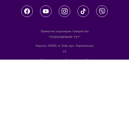
Приватне акціонерне товариство
"ТЕЛЕКОМПАНІЯ "ТЕТ"
Україна, 04080, м. Київ, вул. Кирилівська,
23
З питань комерційної співпраці й
розміщення реклами звертайтесь
digital.sale@1plus1.tv
З питань алгоритмічних продажів
звертайтесь
traffic-team@1plus1.tv
Телефон:
+38 044 490 01 01
е-mail:
info@tet.tv
Ідентифікатори медіа в Реєстрі суб’єктів у
сфері медіа:
R10-00196, L10-00103