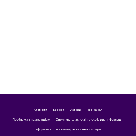
кастинги
Кар'єра
актори
Про канал
Проблеми з трансляцією
Структура власності та особлива інформація
Інформація для акціонерів та стейкхолдерів