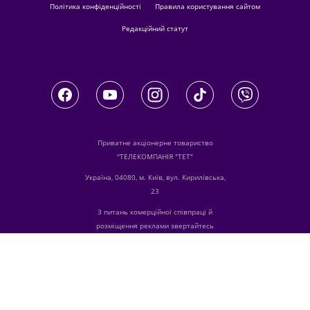
Політика конфіденційності
Правила користування сайтом
Редакційний статут
Приватне акціонерне товариство
"ТЕЛЕКОМПАНІЯ "ТЕТ"
Україна, 04080, м. Київ, вул. Кирилівська,
23
З питань комерційної співпраці й
розміщення реклами звертайтесь
digital.sale@1plus1.tv
З питань алгоритмічних продажів
звертайтесь
traffic-team@1plus1.tv
Телефон:
+38 044 490 01 01